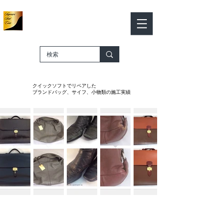
​レザーカラーワークス
Leather Color Works
​－SHOP ONLINE－
カート
​クイックソフトでリペアした
ブランドバッグ、サイフ、小物類の施工実績