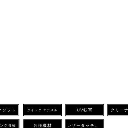
クソフト
UV転写
クリー
クイック エナメル
各種機材
レザータッチペン
ィング各種