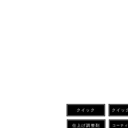
クイック
クイッ
仕上げ調整剤
コーテ