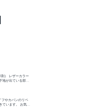
（シボ剤） レザーカラー
下地が出ている部分
る可動部などにも最
。 クイック プラ
ラスなどに クイック、ク
際にはクイックプライ
イフやカバンのリペ
ソドックスな水溶性のレザー
きています。 お気軽