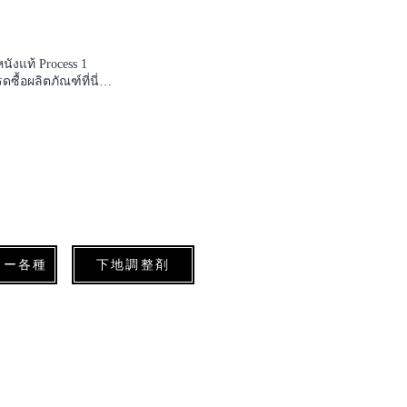
イックフルセット、
ดึงดูดความสนใจอย่าง
ราคา ดูราย
LE (ใช้ซ้ำ/ใช้ซ้ำ)
。 屈曲性、伸縮性に
ุรกิจซ่อมเครื่องหนัง
しての応用も可能で
บริษัท สำหรับลูกค้า
ังแท้ Process 1
้านซักแห้ง โรงรับ
อผลิตภัณฑ์ที่นี่
ยีมีความพิเศษ ค่า
มคำถามหรือข้อสงสัย
์ปัจจุบันยากที่จะก้าว
พิ่มพูนเทคนิคของคุณ
ครื่องมือประมาณ
บซ่อมเครื่องหนัง
ีการรับเทคโนโลยีการ
ารซ่อมเครื่องหนัง
นำการซ่อมเครื่องหนัง
 ดังนั้นโปรดเข้าสู่
ารอบรมเทคนิคการซ่อม
รื่องหนัง ออนไลน์
ยวกับการซ่อมเครื่อง
างเทคนิคที่แนะนำนี้
ลล่าสุด คอลัมน์
ナー各種
下地調整剤