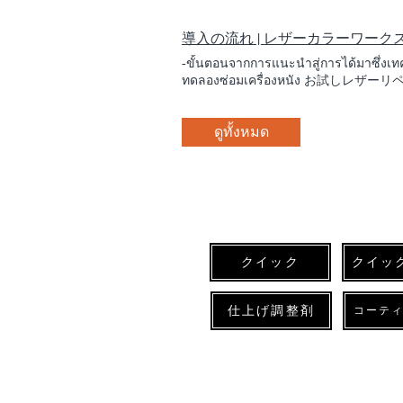
パテです。 隠ぺい性が良く、サンディ
にお問合せ下さい。 1/3 ทำให้เครื่องหนังซ่อม
クイックソフトフルセットをお買 い上げい
ลับๆ] 5Rs คือ 5 การกระทำที่แสดงถึงควา
導入の流れ | レザーカラーワーク
ละเอียด レザーボンド 水溶性の
คาดการณ์ว่าความต้องการทางธุรกิจที่เกี่
非常に優れており、乾燥後はサンドペ
อยู่ข้างหน้าจุดมุ่งหมาย เป็น. หารายไ
-ขั้นตอนจากการแนะนำสู่การได้มาซึ่งเทคโ
す。 ※ クイックフルセット、クイ
ปัจจุบันธุรกิจใหม่ เป็นการซ่อมแซมเครื่อง
ทดลองซ่อมเครื่องหนัง お試しレザーリペア การซ
จำนำ พ่นสีรถยนต์ ตัวแทนจำหน่ายรถยนต์ใ
งานสีหนัง เรียนรู้การใช้งานบน YouTube
ธรรมเนียมสิทธิ์และค่าลิขสิทธิ์จึงสูง ระ
ใดๆ ask. ☎มีโทรศัพท์ การได้มาซึ่งเทค
ไปข้างหน้า . งานสีหนังไม่มีค่าสิทธิหรือค
ดูทั้งหมด
ซื้อซอฟต์แวร์ด่วนหรือด่วน 本格的レザーリペア
180,000 เยน เป็น. *หากคุณมีเครื่องมือพ่
สำหรับเปิดกิจการหรือเปิดกิจการใหม่ หากคุ
ซ่อมแซมเครื่องหนัง] เร็ว หรือซื้อชุดขอ
เรียนรู้วิธีการใช้งาน แนบมากับสินค้าที่
เบื้องต้น] ถึงป้อนข้อมูล กรุณาดู หลัง
ระบบและดูวิดีโอ อย่าลังเลที่จะถามคำถา
เครื่องหนัง การอบรมเทคนิคการซ่อมเครื่องห
หรือในกรณีที่เกิดปัญหาทางเทคนิคที่ยุ่ง
หนังด้วยรหัสผ่านที่ออกให้หลังจากซื้อชุ
เป็นแผนที่จะให้คำแนะนำแบบตัวต่อตัวเพื
クイック
クイッ
仕上げ調整剤
コーテ