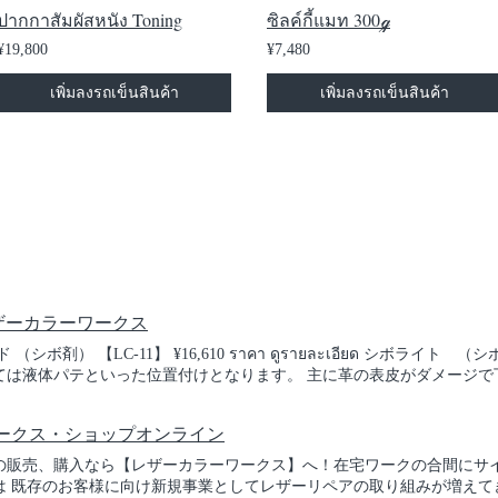
ปากกาสัมผัสหนัง Toning
ซิลค์กี้แมท 300ℊ
¥19,800
¥7,480
เพิ่มลงรถเข็นสินค้า
เพิ่มลงรถเข็นสินค้า
レザーカラーワークス
剤） 【LC-11】 ¥16,610 ราคา ดูรายละเอียด シボライト 
ては液体パテといった位置付けとなります。 主に革の表皮がダメージで
細かい革の模様を作る事も可能です。非常に伸縮率が高い為、折れ曲が
クイックソフトフルセットをお買い上げいただくと付属している製品です
ークス・ショップオンライン
า ดูรายละเอียด クイックプライマー プラスチック、アルミ、スチール、ガ
。 ※ 本革、合皮、PVCなどにクイックやクイックソフトを使用する
の販売、購入なら【レザーカラーワークス】へ！在宅ワークの合間にサ
บอุดรูหนัง ¥3,080 ราคา ดูรายละเอียด レザーパテ オー
 既存のお客様に向け新規事業としてレザーリペアの取り組みが増えて