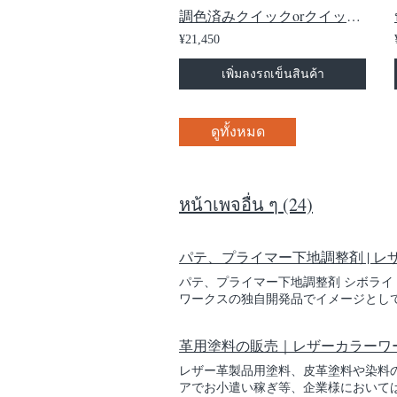
調色済みクイックorクイックソフト 500㎖
¥21,450
เพิ่มลงรถเข็นสินค้า
ดูทั้งหมด
หน้าเพจอื่น ๆ (24)
パテ、プライマー下地調整剤 | 
パテ、プライマー下地調整剤 シボライド （シボ
ワークスの独自開発品でイメージとし
に使用します。スプレーガンの設定で
適です。 ※ クイックフルセット、
革用塗料の販売｜レザーカラーワ
イマー 【LC-40】 ¥4,180 ราค
イックソフトを塗装する際に使用します
レザー革製品用塗料、皮革塗料や染料
マーを使用する必要はありません。 ผงสำหรั
アでお小遣い稼ぎ等、企業様においては