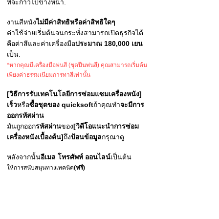
ที่จะก้าวไปข้างหน้า
.
งานสีหนัง
ไม่มีค่าสิทธิหรือค่าสิทธิใดๆ
ค่าใช้จ่ายเริ่มต้นจนกระทั่งสามารถเปิดธุรกิจได้
คือค่าสีและค่าเครื่องมือ
ประมาณ 180,000 เยน
เป็น.
*หากคุณมีเครื่องมือพ่นสี (ชุดปืนพ่นสี) คุณสามารถเริ่มต้น
เพียงค่าธรรมเนียมการทาสีเท่านั้น
[วิธีการรับเทคโนโลยีการซ่อมแซมเครื่องหนัง]
เร็ว
หรือ
ซื้อชุดของ quicksoft
ถ้าคุณทำ
จะมีการ
ออกรหัสผ่าน
มันถูกออก
รหัสผ่าน
ของ
[วิดีโอแนะนำการซ่อม
เครื่องหนังเบื้องต้น]
ถึง
ป้อนข้อมูล
กรุณาดู
หลังจากนั้น
อีเมล โทรศัพท์ ออนไลน์
เป็นต้น
ให้การสนับสนุนทางเทคนิค
(ฟรี)