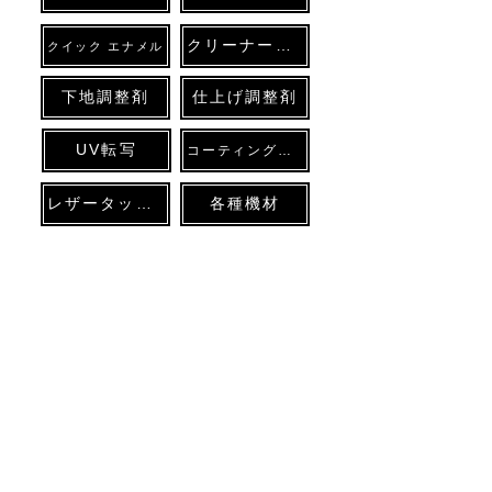
クリーナー各種
クイック エナメル
下地調整剤
仕上げ調整剤
UV転写
コーティング各種
レザータッチペン
各種機材
●นโยบายความเป็นส่วนตัว
●
สัญกรณ์ตามพระราชบัญญัติว่าด้วย
ธุรกรรมการค้าที่ระบุ
ลิขสิทธิ์ © SSK PROTECT Co;LTD.Company สงวนลิขสิทธิ์
☎0568-90-4074